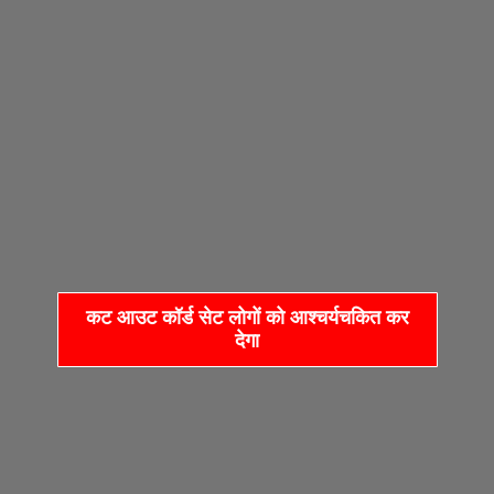
कट आउट कॉर्ड सेट लोगों को आश्चर्यचकित कर
देगा