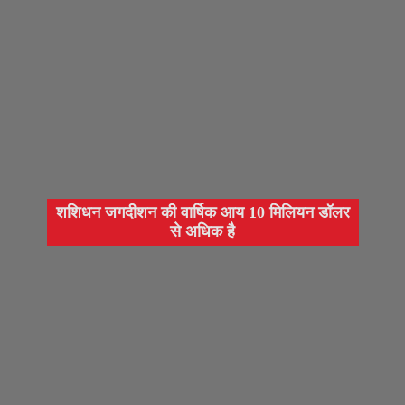
शशिधन जगदीशन की वार्षिक आय 10 मिलियन डॉलर
से अधिक है