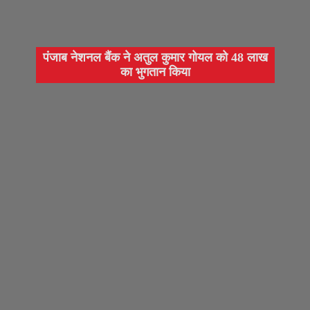
पंजाब नेशनल बैंक ने अतुल कुमार गोयल को 48 लाख
का भुगतान किया