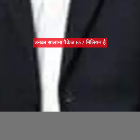
उनका सालाना पैकेज 652 मिलियन है