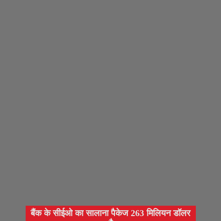
बैंक के सीईओ का सालाना पैकेज 263 मिलियन डॉलर