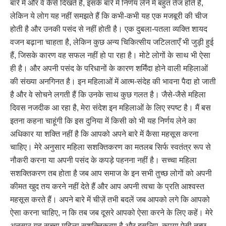
बारे में और वे कैसे दिखते हैं, इसके बारे में निर्णय लेने में बहुत तेज होते हैं,
लेकिन ये लोग यह नहीं समझते हैं कि कभी-कभी यह एक मजबूरी की चीज
होती है और उनकी पसंद से नहीं होती है। एक दुबला-पतला व्यक्ति शायद
वजन बढ़ाना चाहता है, लेकिन कुछ अन्य चिकित्सीय जटिलताएँ भी जुड़ी हुई
हैं, जिसके कारण वह सफल नहीं हो पा रहा है। मोटे लोगों के साथ भी ऐसा
ही है। और अपनी पसंद के परिधानों के कारण शर्मिंदा होने वाली महिलाओं
की संख्या अनगिनत है। इन महिलाओं में आत्म-संदेह की भावना पैदा हो जाती
है और वे सोचने लगती हैं कि उनके साथ कुछ गलत है। जैसे-जैसे महिला
दिवस नजदीक आ रहा है, मेरा संदेश इन महिलाओं के लिए स्पष्ट है। मैं बस
इतना कहना चाहूंगी कि इस दुनिया में किसी को भी यह निर्णय लेने का
अधिकार या शक्ति नहीं है कि आपको अपने बारे में कैसा महसूस करना
चाहिए। मेरे अनुसार महिला सशक्तिकरण का मतलब सिर्फ स्वतंत्र रूप से
नौकरी करना या अपनी पसंद के कपड़े पहनना नहीं है। सच्चा महिला
सशक्तिकरण तब होता है जब आप समाज के इन सभी तुच्छ लोगों को अपनी
कीमत खुद तय करने नहीं देते हैं और आप अपनी त्वचा के प्रति आश्वस्त
महसूस करते हैं। अपने बारे में चीज़ें तभी बदलें जब आपको लगे कि आपको
ऐसा करना चाहिए, न कि तब जब दूसरे आपको ऐसा करने के लिए कहें। मेरे
अनुसार यह सच्चा महिला सशक्तिकरण है और इसलिए, कृपया ऐसी तुच्छ