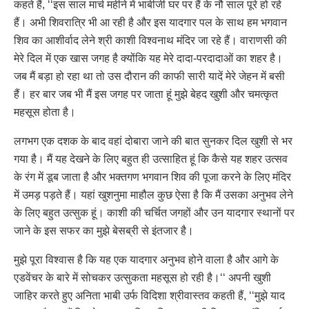
कहते हैं, ‘‘इस साल मार्च महीने में भाबीजी घर पर हैं के नौ साल पूरे हो रहे
हैं। अभी शिवरात्रि भी आ रही है और इस यादगार पल के साथ हम भगवान
शिव का आशीर्वाद लेने श्री काशी विश्वनाथ मंदिर जा रहे हैं। वाराणसी की
मेरे दिल में एक खास जगह है क्योंकि यह मेरे दादा-परदादाओं का शहर है।
जब मैं बड़ा हो रहा था तो उस दौरान की काफी सारी यादें मेरे जेहन में बसी
हैं। हर बार जब भी मैं इस जगह पर जाता हूं मुझे बेहद खुशी और चमत्कृत
महसूस होता है।
लगभग एक दशक के बाद वहां दोबारा जाने की बात सुनकर दिल खुशी से भर
गया है। मैं यह देखने के लिए बहुत ही उत्साहित हूं कि कैसे यह शहर उत्सव
के रंग में डूब जाता है और भक्तगण भगवान शिव की पूजा करने के लिए मंदिर
में उमड़ पड़ते हैं। यहां खुशनुमा माहौल कुछ ऐसा है कि मैं उसका अनुभव लेने
के लिए बहुत उत्सुक हूं। काशी की चर्चित जगहों और उन यादगार स्थानों पर
जाने के इस सफर का मुझे बेसब्री से इंतजार है।
मुझे पूरा विश्वास है कि यह एक यादगार अनुभव होने वाला है और आगे के
एडवेंचर के बारे में सोचकर उत्सुकता महसूस हो रही है।‘‘ अपनी खुशी
जाहिर करते हुए अनिता भाबी उर्फ विदिशा श्रीवास्तव कहती हैं, ‘‘मुझे याद