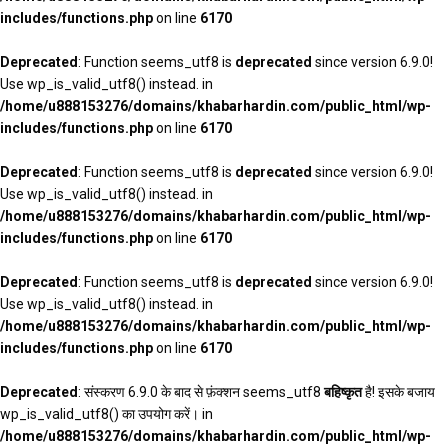
includes/functions.php
on line
6170
Deprecated
: Function seems_utf8 is
deprecated
since version 6.9.0!
Use wp_is_valid_utf8() instead. in
/home/u888153276/domains/khabarhardin.com/public_html/wp-
includes/functions.php
on line
6170
Deprecated
: Function seems_utf8 is
deprecated
since version 6.9.0!
Use wp_is_valid_utf8() instead. in
/home/u888153276/domains/khabarhardin.com/public_html/wp-
includes/functions.php
on line
6170
Deprecated
: Function seems_utf8 is
deprecated
since version 6.9.0!
Use wp_is_valid_utf8() instead. in
/home/u888153276/domains/khabarhardin.com/public_html/wp-
includes/functions.php
on line
6170
Deprecated
: संस्करण 6.9.0 के बाद से फ़ंक्शन seems_utf8
बहिष्कृत
है! इसके बजाय
wp_is_valid_utf8() का उपयोग करें। in
/home/u888153276/domains/khabarhardin.com/public_html/wp-