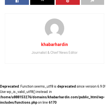
khabarhardin
Journalist & Chief News Editor
Deprecated
: Function seems_utf8 is
deprecated
since version 6.9.0!
Use wp_is_valid_utf8() instead. in
/home/u888153276/domains/khabarhardin.com/public_html/wp-
includes/functions.php
on line
6170