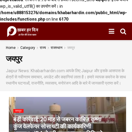
wp_is_valid_utf8() का उपयोग करें। in
/home/u888153276/domains/khabarhardin.com/public_html/wp-
includes/functions.php
on line
6170
Home
Category
राज्य
राजस्थान
जयपुर
जयपुर
Jaipur News: Khabarhardin.com आपके लिए Jaipur और इसके आसपास के
क्षेत्रों से नवीनतम समाचार, अपडेट और कहानियां लाता है। हमारे व्यापक कवरेज के साथ
स्थानीय घटनाओं, राजनीति, व्यवसाय, मनोरंजन आदि के बारे में जानकारी प्राप्त करें।
जयपुर
बड़ी कार्रवाई: 20 माह से जबरन काबिज़ कृष्णा
कुंज वेलफेयर सोसायटी की कार्यकारिणी