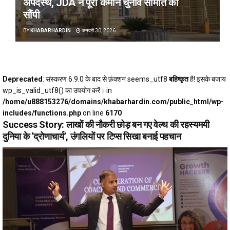
अपदस्थ, JDA ने पूरी कमान चुनाव समिति को
सौंपी
BY
KHABARHARDIN
जनवरी 30, 2026
Deprecated
: संस्करण 6.9.0 के बाद से फ़ंक्शन seems_utf8
बहिष्कृत
है! इसके बजाय
wp_is_valid_utf8() का उपयोग करें। in
/home/u888153276/domains/khabarhardin.com/public_html/wp-
includes/functions.php
on line
6170
Success Story: लाखों की नौकरी छोड़ बन गए वेल्थ की रहस्यमयी
दुनिया के ‘द्रोणाचार्य’, उंगलियों पर टिप्‍स सिखा बनाई पहचान