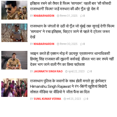
इतिहास रचने को तैयार है फिल्म ‘सागवान’: पहली बार ‘सौ फीसदी
राजस्थानी’ फिल्म! जड़ें मरुधरा की और गूँज पूरे देश में
BY
KHABARHARDIN
दिसम्बर 31, 2025
0
राजस्थान के जंगलों से उठी वो गूँज जो मुंबई तक सुनाई देगी! फिल्म
‘सागवान’ ने रचा इतिहास, थिएटर जाने से पहले ये ट्रेलर जरूर
देखें
BY
KHABARHARDIN
दिसम्बर 30, 2025
0
ज्वाइन करते ही एक्शन मोड़ में उदयपुर प्रतापनगर थानाधिकारी
हिमांशु सिंह राजावत की तूफ़ानी कार्रवाई: डीजल भरा कर रुपये नहीं
देकर भाग जाने वाली गैंग का किया पर्दाफाश
BY
JAGNNATH SINGH RAO
जुलाई 22, 2023
0
राजस्थान पुलिस के जवानों के साथ होली मनाते हुए इंस्पेक्टर
Himanshu Singh Rajawat ने रंग-बिरंगी खुशियां बिखेरी;
सोशल मीडिया पर वीडियो ने जीता फैंस का दिल
BY
SUNIL KUMAR VERMA
मार्च 25, 2023
0