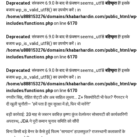
Deprecated
: संस्करण 6.9.0 के बाद से फ़ंक्शन seems_utf8
बहिष्कृत
है! इसके
बजाय wp_is_valid_utf8() का उपयोग करें। in
/home/u888153276/domains/khabarhardin.com/public_html/wp
includes/functions.php
on line
6170
Deprecated
: संस्करण 6.9.0 के बाद से फ़ंक्शन seems_utf8
बहिष्कृत
है! इसके
बजाय wp_is_valid_utf8() का उपयोग करें। in
/home/u888153276/domains/khabarhardin.com/public_html/wp
includes/functions.php
on line
6170
Deprecated
: संस्करण 6.9.0 के बाद से फ़ंक्शन seems_utf8
बहिष्कृत
है! इसके
बजाय wp_is_valid_utf8() का उपयोग करें। in
/home/u888153276/domains/khabarhardin.com/public_html/wp
includes/functions.php
on line
6170
रणवीर सिंह, रोहित शेट्टी और अब साहिल लूथरा… Z+ सिक्योरिटी भी फेल? गैंगस्टर ने
दी खुली चुनौती— ‘हमें पता है तुम सुरक्षा में हो, फिर भी मारेंगे!’
बड़ी कार्रवाई: 20 माह से जबरन काबिज़ कृष्णा कुंज वेलफेयर सोसायटी की कार्यकारिणी
अपदस्थ, JDA ने पूरी कमान चुनाव समिति को सौंपी
बिना किसी बड़े बैनर के कैसे हुई फिल्म ‘सागवान’ हाउसफुल? राजस्थानी कलाकारों के