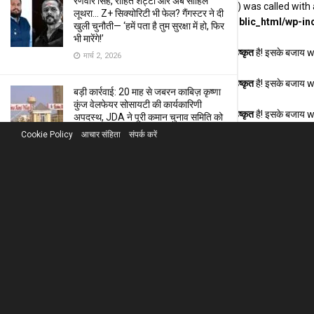
रणवीर सिंह, रोहित शेट्टी और अब साहिल
Deprecated
: Function WP_Dependencies->add_data() was called with 
लूथरा… Z+ सिक्योरिटी भी फेल? गैंगस्टर ने दी
/home/u888153276/domains/khabarhardin.com/public_html/wp-inc
खुली चुनौती— ‘हमें पता है तुम सुरक्षा में हो, फिर
भी मारेंगे!’
Deprecated
: संस्करण 6.9.0 के बाद से फ़ंक्शन seems_utf8
बहिष्कृत
है! इसके बजाय 
मार्च 2, 2026
Deprecated
: संस्करण 6.9.0 के बाद से फ़ंक्शन seems_utf8
बहिष्कृत
है! इसके बजाय 
बड़ी कार्रवाई: 20 माह से जबरन काबिज़ कृष्णा
कुंज वेलफेयर सोसायटी की कार्यकारिणी
Deprecated
: संस्करण 6.9.0 के बाद से फ़ंक्शन seems_utf8
बहिष्कृत
है! इसके बजाय 
अपदस्थ, JDA ने पूरी कमान चुनाव समिति को
सौंपी
Cookie Policy
आचार संहिता
संपर्क करें
जनवरी 30, 2026
बिना किसी बड़े बैनर के कैसे हुई फिल्म
‘सागवान’ हाउसफुल? राजस्थानी कलाकारों के
हुनर ने सबको किया सन्न!
जनवरी 17, 2026
इतिहास रचने को तैयार है फिल्म ‘सागवान’:
पहली बार ‘सौ फीसदी राजस्थानी’ फिल्म! जड़ें
मरुधरा की और गूँज पूरे देश में