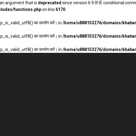
an argument that is
deprecated
since version 6.9.0! IE conditional com
ludes/functions.php
on line
6170
wp_is_valid_utf8() का उपयोग करें। in
/home/u888153276/domains/khabarh
wp_is_valid_utf8() का उपयोग करें। in
/home/u888153276/domains/khabarh
wp_is_valid_utf8() का उपयोग करें। in
/home/u888153276/domains/khabarh