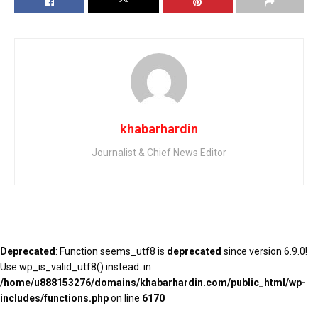
khabarhardin
Journalist & Chief News Editor
Deprecated
: Function seems_utf8 is
deprecated
since version 6.9.0!
Use wp_is_valid_utf8() instead. in
/home/u888153276/domains/khabarhardin.com/public_html/wp-
includes/functions.php
on line
6170