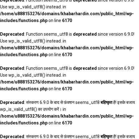
Use wp_is_valid_utf8() instead. in
/home/u888153276/domains/khabarhardin.com/public_html/wp-
includes/functions.php
on line
6170
Deprecated
: Function seems_utf8 is
deprecated
since version 6.9.0!
Use wp_is_valid_utf8() instead. in
/home/u888153276/domains/khabarhardin.com/public_html/wp-
includes/functions.php
on line
6170
Deprecated
: Function seems_utf8 is
deprecated
since version 6.9.0!
Use wp_is_valid_utf8() instead. in
/home/u888153276/domains/khabarhardin.com/public_html/wp-
includes/functions.php
on line
6170
Deprecated
: संस्करण 6.9.0 के बाद से फ़ंक्शन seems_utf8
बहिष्कृत
है! इसके बजाय
wp_is_valid_utf8() का उपयोग करें। in
/home/u888153276/domains/khabarhardin.com/public_html/wp-
includes/functions.php
on line
6170
Deprecated
: संस्करण 6.9.0 के बाद से फ़ंक्शन seems_utf8
बहिष्कृत
है! इसके बजाय