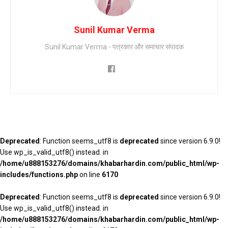
Sunil Kumar Verma
Sunil Kumar Verma - पत्रकार और समाचार संपादक
Deprecated
: Function seems_utf8 is
deprecated
since version 6.9.0!
Use wp_is_valid_utf8() instead. in
/home/u888153276/domains/khabarhardin.com/public_html/wp-
includes/functions.php
on line
6170
Deprecated
: Function seems_utf8 is
deprecated
since version 6.9.0!
Use wp_is_valid_utf8() instead. in
/home/u888153276/domains/khabarhardin.com/public_html/wp-