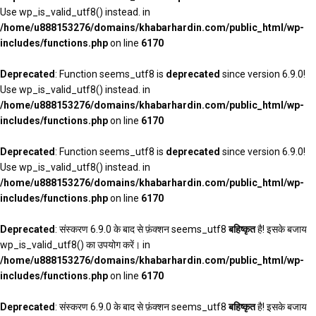
Use wp_is_valid_utf8() instead. in
/home/u888153276/domains/khabarhardin.com/public_html/wp-
includes/functions.php
on line
6170
Deprecated
: Function seems_utf8 is
deprecated
since version 6.9.0!
Use wp_is_valid_utf8() instead. in
/home/u888153276/domains/khabarhardin.com/public_html/wp-
includes/functions.php
on line
6170
Deprecated
: Function seems_utf8 is
deprecated
since version 6.9.0!
Use wp_is_valid_utf8() instead. in
/home/u888153276/domains/khabarhardin.com/public_html/wp-
includes/functions.php
on line
6170
Deprecated
: संस्करण 6.9.0 के बाद से फ़ंक्शन seems_utf8
बहिष्कृत
है! इसके बजाय
wp_is_valid_utf8() का उपयोग करें। in
/home/u888153276/domains/khabarhardin.com/public_html/wp-
includes/functions.php
on line
6170
Deprecated
: संस्करण 6.9.0 के बाद से फ़ंक्शन seems_utf8
बहिष्कृत
है! इसके बजाय