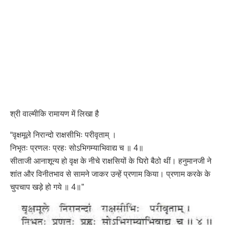
श्री वाल्मीकि रामायण में लिखा है
“वृक्षमूले निरान्दो राक्षसीभिः परीवृताम् ।
निभृतः प्रणलः प्रहः सोऽभिगम्याभिवाद्य च ॥ 4॥
सीताजी आनाशून्य हो वृक्ष के नीचे राक्षसियों के घिरो बैठो थीं। हनुमानजी ने
शांत और विनीतभाव से सामने जाकर उन्हें प्रणाम किया। प्रणाम करके के
चुपचाप खड़े हो गये ॥ 4॥”