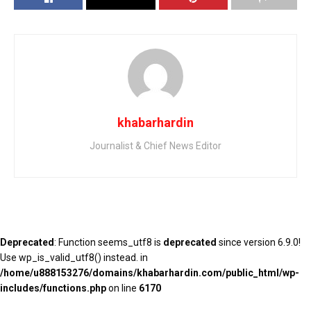
khabarhardin
Journalist & Chief News Editor
Deprecated
: Function seems_utf8 is
deprecated
since version 6.9.0!
Use wp_is_valid_utf8() instead. in
/home/u888153276/domains/khabarhardin.com/public_html/wp-
includes/functions.php
on line
6170