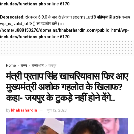
includes/functions.php
on line
6170
Deprecated
: संस्करण 6.9.0 के बाद से फ़ंक्शन seems_utf8
बहिष्कृत
है! इसके बजाय
wp_is_valid_utf8() का उपयोग करें। in
/home/u888153276/domains/khabarhardin.com/public_html/wp-
includes/functions.php
on line
6170
Home
राज्य
राजस्थान
जयपुर
मंत्री प्रताप सिंह खाचरियावास फिर आए
मुख्यमंत्री अशोक गहलोत के खिलाफ?
कहा- जयपुर के टुकड़े नहीं होने देंगे..
by
khabarhardin
जून 12, 2023