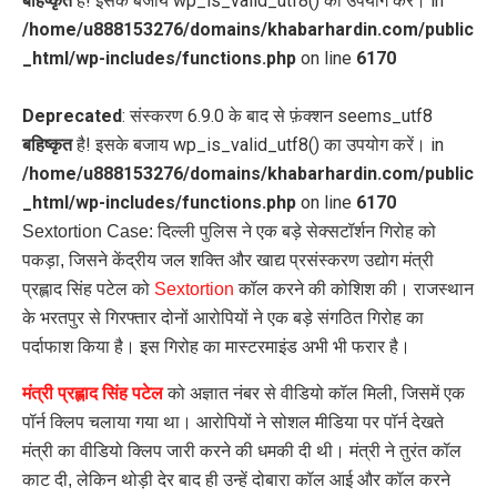
बहिष्कृत
है! इसके बजाय wp_is_valid_utf8() का उपयोग करें। in
/home/u888153276/domains/khabarhardin.com/public
_html/wp-includes/functions.php
on line
6170
Deprecated
: संस्करण 6.9.0 के बाद से फ़ंक्शन seems_utf8
बहिष्कृत
है! इसके बजाय wp_is_valid_utf8() का उपयोग करें। in
/home/u888153276/domains/khabarhardin.com/public
_html/wp-includes/functions.php
on line
6170
Sextortion Case: दिल्ली पुलिस ने एक बड़े सेक्सटॉर्शन गिरोह को
पकड़ा, जिसने केंद्रीय जल शक्ति और खाद्य प्रसंस्करण उद्योग मंत्री
प्रह्लाद सिंह पटेल को
Sextortion
कॉल करने की कोशिश की। राजस्थान
के भरतपुर से गिरफ्तार दोनों आरोपियों ने एक बड़े संगठित गिरोह का
पर्दाफाश किया है। इस गिरोह का मास्टरमाइंड अभी भी फरार है।
मंत्री प्रह्लाद सिंह पटेल
को अज्ञात नंबर से वीडियो कॉल मिली, जिसमें एक
पॉर्न क्लिप चलाया गया था। आरोपियों ने सोशल मीडिया पर पॉर्न देखते
मंत्री का वीडियो क्लिप जारी करने की धमकी दी थी। मंत्री ने तुरंत कॉल
काट दी, लेकिन थोड़ी देर बाद ही उन्हें दोबारा कॉल आई और कॉल करने