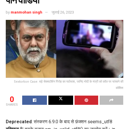
पॉर्न वीडियो
by
manmohan singh
जुलाई 26, 2023
Sextortion Case: बड़े सेक्सटॉर्शन गिरोह का पर्दाफाश, जानिए मोदी के मंत्री को कॉल पर फांसाने की
कोशिश
0
SHARES
Deprecated
: संस्करण 6.9.0 के बाद से फ़ंक्शन seems_utf8