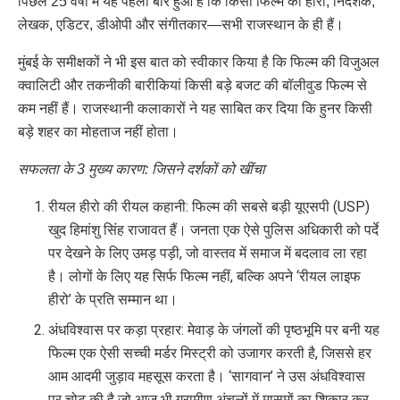
पिछले 25 वर्षों में यह पहली बार हुआ है कि किसी फिल्म का हीरो, निर्देशक,
लेखक, एडिटर, डीओपी और संगीतकार—सभी राजस्थान के ही हैं।
मुंबई के समीक्षकों ने भी इस बात को स्वीकार किया है कि फिल्म की विजुअल
क्वालिटी और तकनीकी बारीकियां किसी बड़े बजट की बॉलीवुड फिल्म से
कम नहीं हैं। राजस्थानी कलाकारों ने यह साबित कर दिया कि हुनर किसी
बड़े शहर का मोहताज नहीं होता।
सफलता के 3 मुख्य कारण: जिसने दर्शकों को खींचा
रीयल हीरो की रीयल कहानी: फिल्म की सबसे बड़ी यूएसपी (USP)
खुद हिमांशु सिंह राजावत हैं। जनता एक ऐसे पुलिस अधिकारी को पर्दे
पर देखने के लिए उमड़ पड़ी, जो वास्तव में समाज में बदलाव ला रहा
है। लोगों के लिए यह सिर्फ फिल्म नहीं, बल्कि अपने ‘रीयल लाइफ
हीरो’ के प्रति सम्मान था।
अंधविश्वास पर कड़ा प्रहार: मेवाड़ के जंगलों की पृष्ठभूमि पर बनी यह
फिल्म एक ऐसी सच्ची मर्डर मिस्ट्री को उजागर करती है, जिससे हर
आम आदमी जुड़ाव महसूस करता है। ‘सागवान’ ने उस अंधविश्वास
पर चोट की है जो आज भी ग्रामीण अंचलों में मासूमों का शिकार कर