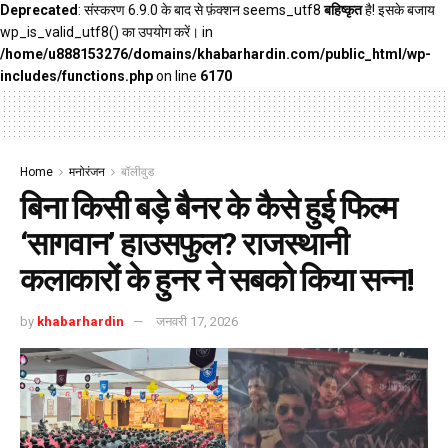
Deprecated
: संस्करण 6.9.0 के बाद से फ़ंक्शन seems_utf8
बहिष्कृत
है! इसके बजाय
wp_is_valid_utf8() का उपयोग करें। in
/home/u888153276/domains/khabarhardin.com/public_html/wp-
includes/functions.php
on line
6170
Home
मनोरंजन
बॉलीवुड
बिना किसी बड़े बैनर के कैसे हुई फिल्म
‘सागवान’ हाउसफुल? राजस्थानी
कलाकारों के हुनर ने सबको किया सन्न!
by
khabarhardin
जनवरी 17, 2026