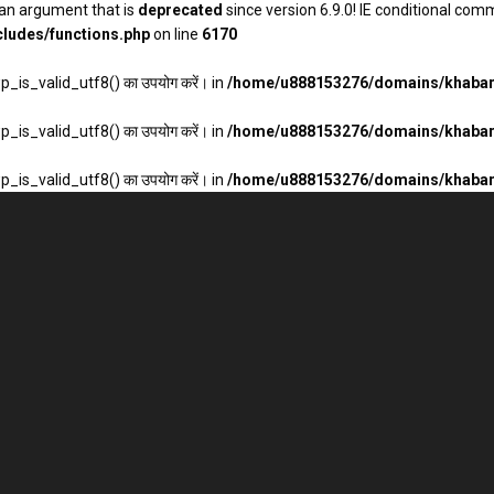
an argument that is
deprecated
since version 6.9.0! IE conditional com
ludes/functions.php
on line
6170
wp_is_valid_utf8() का उपयोग करें। in
/home/u888153276/domains/khabarh
wp_is_valid_utf8() का उपयोग करें। in
/home/u888153276/domains/khabarh
wp_is_valid_utf8() का उपयोग करें। in
/home/u888153276/domains/khabarh