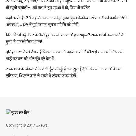
रणवीर सिंह, रोहित शेट्टी और अब साहिल लूथरा… Z+ सिक्योरिटी भी फेल? गैंगस्टर ने
दी खुली चुनौती— ‘हमें पता है तुम सुरक्षा में हो, फिर भी मारेंगे!’
बड़ी कार्रवाई: 20 माह से जबरन काबिज़ कृष्णा कुंज वेलफेयर सोसायटी की कार्यकारिणी
अपदस्थ, JDA ने पूरी कमान चुनाव समिति को सौंपी
बिना किसी बड़े बैनर के कैसे हुई फिल्म ‘सागवान’ हाउसफुल? राजस्थानी कलाकारों के
हुनर ने सबको किया सन्न!
इतिहास रचने को तैयार है फिल्म ‘सागवान’: पहली बार ‘सौ फीसदी राजस्थानी’ फिल्म!
जड़ें मरुधरा की और गूँज पूरे देश में
राजस्थान के जंगलों से उठी वो गूँज जो मुंबई तक सुनाई देगी! फिल्म ‘सागवान’ ने रचा
इतिहास, थिएटर जाने से पहले ये ट्रेलर जरूर देखें
Copyright © 2017 JNews.