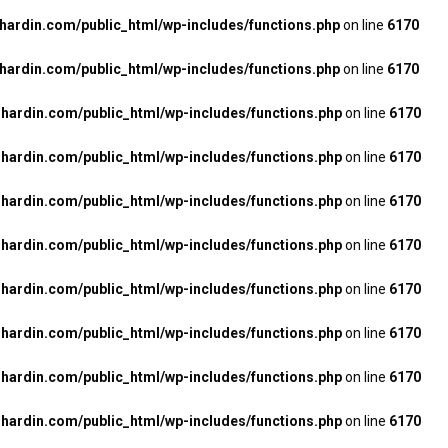
rdin.com/public_html/wp-includes/functions.php
on line
6170
rdin.com/public_html/wp-includes/functions.php
on line
6170
ardin.com/public_html/wp-includes/functions.php
on line
6170
ardin.com/public_html/wp-includes/functions.php
on line
6170
ardin.com/public_html/wp-includes/functions.php
on line
6170
ardin.com/public_html/wp-includes/functions.php
on line
6170
ardin.com/public_html/wp-includes/functions.php
on line
6170
ardin.com/public_html/wp-includes/functions.php
on line
6170
ardin.com/public_html/wp-includes/functions.php
on line
6170
ardin.com/public_html/wp-includes/functions.php
on line
6170