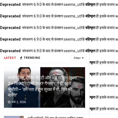
Deprecated
: संस्करण 6.9.0 के बाद से फ़ंक्शन seems_utf8
बहिष्कृत
है! इसके बजाय 
Deprecated
: संस्करण 6.9.0 के बाद से फ़ंक्शन seems_utf8
बहिष्कृत
है! इसके बजाय 
Deprecated
: संस्करण 6.9.0 के बाद से फ़ंक्शन seems_utf8
बहिष्कृत
है! इसके बजाय 
Deprecated
: संस्करण 6.9.0 के बाद से फ़ंक्शन seems_utf8
बहिष्कृत
है! इसके बजाय 
Deprecated
: संस्करण 6.9.0 के बाद से फ़ंक्शन seems_utf8
बहिष्कृत
है! इसके बजाय 
LATEST
TRENDING
Filter
Deprecated
: संस्करण 6.9.0 के बाद से फ़ंक्शन seems_utf8
बहिष्कृत
है! इसके बजाय 
Deprecated
: संस्करण 6.9.0 के बाद से फ़ंक्शन seems_utf8
बहिष्कृत
है! इसके बजाय 
रणवीर सिंह, रोहित शेट्टी और अब साहिल लूथरा…
Z+ सिक्योरिटी भी फेल? गैंगस्टर ने दी खुली
Deprecated
: संस्करण 6.9.0 के बाद से फ़ंक्शन seems_utf8
बहिष्कृत
है! इसके बजाय 
चुनौती— ‘हमें पता है तुम सुरक्षा में हो, फिर भी
मारेंगे!’
Deprecated
: संस्करण 6.9.0 के बाद से फ़ंक्शन seems_utf8
बहिष्कृत
है! इसके बजाय 
मार्च 2, 2026
Deprecated
: संस्करण 6.9.0 के बाद से फ़ंक्शन seems_utf8
बहिष्कृत
है! इसके बजाय 