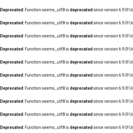
Deprecated
: Function seems_utf8 is
deprecated
since version 6.9.0! U
Deprecated
: Function seems_utf8 is
deprecated
since version 6.9.0! U
Deprecated
: Function seems_utf8 is
deprecated
since version 6.9.0! U
Deprecated
: Function seems_utf8 is
deprecated
since version 6.9.0! U
Deprecated
: Function seems_utf8 is
deprecated
since version 6.9.0! U
Deprecated
: Function seems_utf8 is
deprecated
since version 6.9.0! U
Deprecated
: Function seems_utf8 is
deprecated
since version 6.9.0! U
Deprecated
: Function seems_utf8 is
deprecated
since version 6.9.0! U
Deprecated
: Function seems_utf8 is
deprecated
since version 6.9.0! U
Deprecated
: Function seems_utf8 is
deprecated
since version 6.9.0! U