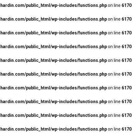
ardin.com/public_html/wp-includes/functions.php
on line
6170
ardin.com/public_html/wp-includes/functions.php
on line
6170
ardin.com/public_html/wp-includes/functions.php
on line
6170
ardin.com/public_html/wp-includes/functions.php
on line
6170
ardin.com/public_html/wp-includes/functions.php
on line
6170
ardin.com/public_html/wp-includes/functions.php
on line
6170
ardin.com/public_html/wp-includes/functions.php
on line
6170
ardin.com/public_html/wp-includes/functions.php
on line
6170
ardin.com/public_html/wp-includes/functions.php
on line
6170
ardin.com/public_html/wp-includes/functions.php
on line
6170