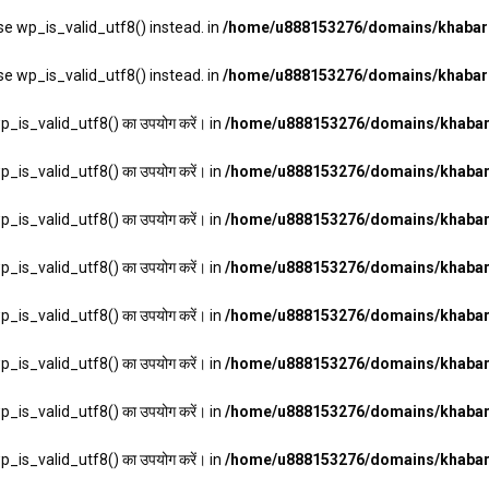
se wp_is_valid_utf8() instead. in
/home/u888153276/domains/khabarha
se wp_is_valid_utf8() instead. in
/home/u888153276/domains/khabarha
wp_is_valid_utf8() का उपयोग करें। in
/home/u888153276/domains/khabarh
wp_is_valid_utf8() का उपयोग करें। in
/home/u888153276/domains/khabarh
wp_is_valid_utf8() का उपयोग करें। in
/home/u888153276/domains/khabarh
wp_is_valid_utf8() का उपयोग करें। in
/home/u888153276/domains/khabarh
wp_is_valid_utf8() का उपयोग करें। in
/home/u888153276/domains/khabarh
wp_is_valid_utf8() का उपयोग करें। in
/home/u888153276/domains/khabarh
wp_is_valid_utf8() का उपयोग करें। in
/home/u888153276/domains/khabarh
wp_is_valid_utf8() का उपयोग करें। in
/home/u888153276/domains/khabarh