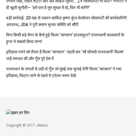
रणवीर सिंह, रोहित शेट्टी और अब साहिल लूथरा… Z+ सिक्योरिटी भी फेल? गैंगस्टर ने
दी खुली चुनौती— ‘हमें पता है तुम सुरक्षा में हो, फिर भी मारेंगे!’
बड़ी कार्रवाई: 20 माह से जबरन काबिज़ कृष्णा कुंज वेलफेयर सोसायटी की कार्यकारिणी
अपदस्थ, JDA ने पूरी कमान चुनाव समिति को सौंपी
बिना किसी बड़े बैनर के कैसे हुई फिल्म ‘सागवान’ हाउसफुल? राजस्थानी कलाकारों के
हुनर ने सबको किया सन्न!
इतिहास रचने को तैयार है फिल्म ‘सागवान’: पहली बार ‘सौ फीसदी राजस्थानी’ फिल्म!
जड़ें मरुधरा की और गूँज पूरे देश में
राजस्थान के जंगलों से उठी वो गूँज जो मुंबई तक सुनाई देगी! फिल्म ‘सागवान’ ने रचा
इतिहास, थिएटर जाने से पहले ये ट्रेलर जरूर देखें
Copyright © 2017 JNews.