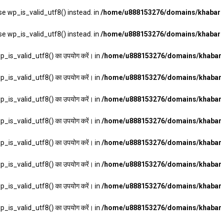
se wp_is_valid_utf8() instead. in
/home/u888153276/domains/khabarha
se wp_is_valid_utf8() instead. in
/home/u888153276/domains/khabarha
wp_is_valid_utf8() का उपयोग करें। in
/home/u888153276/domains/khabarh
wp_is_valid_utf8() का उपयोग करें। in
/home/u888153276/domains/khabarh
wp_is_valid_utf8() का उपयोग करें। in
/home/u888153276/domains/khabarh
wp_is_valid_utf8() का उपयोग करें। in
/home/u888153276/domains/khabarh
wp_is_valid_utf8() का उपयोग करें। in
/home/u888153276/domains/khabarh
wp_is_valid_utf8() का उपयोग करें। in
/home/u888153276/domains/khabarh
wp_is_valid_utf8() का उपयोग करें। in
/home/u888153276/domains/khabarh
wp_is_valid_utf8() का उपयोग करें। in
/home/u888153276/domains/khabarh