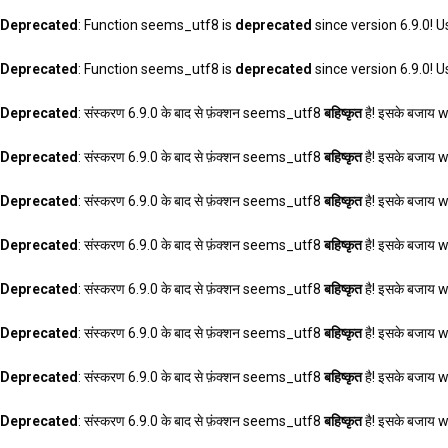
Deprecated
: Function seems_utf8 is
deprecated
since version 6.9.0! U
Deprecated
: Function seems_utf8 is
deprecated
since version 6.9.0! U
Deprecated
: संस्करण 6.9.0 के बाद से फ़ंक्शन seems_utf8
बहिष्कृत
है! इसके बजाय 
Deprecated
: संस्करण 6.9.0 के बाद से फ़ंक्शन seems_utf8
बहिष्कृत
है! इसके बजाय 
Deprecated
: संस्करण 6.9.0 के बाद से फ़ंक्शन seems_utf8
बहिष्कृत
है! इसके बजाय 
Deprecated
: संस्करण 6.9.0 के बाद से फ़ंक्शन seems_utf8
बहिष्कृत
है! इसके बजाय 
Deprecated
: संस्करण 6.9.0 के बाद से फ़ंक्शन seems_utf8
बहिष्कृत
है! इसके बजाय 
Deprecated
: संस्करण 6.9.0 के बाद से फ़ंक्शन seems_utf8
बहिष्कृत
है! इसके बजाय 
Deprecated
: संस्करण 6.9.0 के बाद से फ़ंक्शन seems_utf8
बहिष्कृत
है! इसके बजाय 
Deprecated
: संस्करण 6.9.0 के बाद से फ़ंक्शन seems_utf8
बहिष्कृत
है! इसके बजाय 