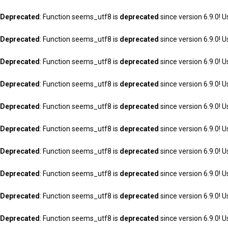
Deprecated
: Function seems_utf8 is
deprecated
since version 6.9.0! U
Deprecated
: Function seems_utf8 is
deprecated
since version 6.9.0! U
Deprecated
: Function seems_utf8 is
deprecated
since version 6.9.0! U
Deprecated
: Function seems_utf8 is
deprecated
since version 6.9.0! U
Deprecated
: Function seems_utf8 is
deprecated
since version 6.9.0! U
Deprecated
: Function seems_utf8 is
deprecated
since version 6.9.0! U
Deprecated
: Function seems_utf8 is
deprecated
since version 6.9.0! U
Deprecated
: Function seems_utf8 is
deprecated
since version 6.9.0! U
Deprecated
: Function seems_utf8 is
deprecated
since version 6.9.0! U
Deprecated
: Function seems_utf8 is
deprecated
since version 6.9.0! U