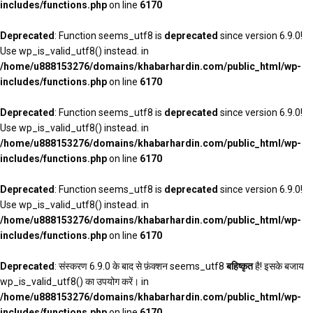
includes/functions.php
on line
6170
Deprecated
: Function seems_utf8 is
deprecated
since version 6.9.0!
Use wp_is_valid_utf8() instead. in
/home/u888153276/domains/khabarhardin.com/public_html/wp-
includes/functions.php
on line
6170
Deprecated
: Function seems_utf8 is
deprecated
since version 6.9.0!
Use wp_is_valid_utf8() instead. in
/home/u888153276/domains/khabarhardin.com/public_html/wp-
includes/functions.php
on line
6170
Deprecated
: Function seems_utf8 is
deprecated
since version 6.9.0!
Use wp_is_valid_utf8() instead. in
/home/u888153276/domains/khabarhardin.com/public_html/wp-
includes/functions.php
on line
6170
Deprecated
: संस्करण 6.9.0 के बाद से फ़ंक्शन seems_utf8
बहिष्कृत
है! इसके बजाय
wp_is_valid_utf8() का उपयोग करें। in
/home/u888153276/domains/khabarhardin.com/public_html/wp-
includes/functions.php
on line
6170