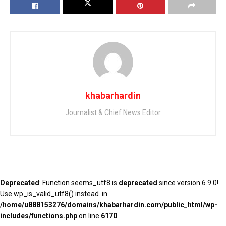
khabarhardin
Journalist & Chief News Editor
Deprecated
: Function seems_utf8 is
deprecated
since version 6.9.0!
Use wp_is_valid_utf8() instead. in
/home/u888153276/domains/khabarhardin.com/public_html/wp-
includes/functions.php
on line
6170