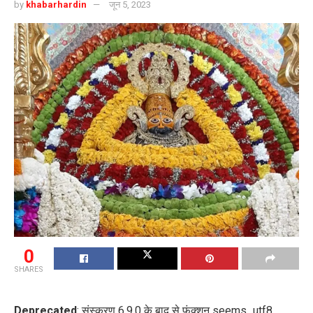
by
khabarhardin
जून 5, 2023
0
SHARES
Deprecated
: संस्करण 6.9.0 के बाद से फ़ंक्शन seems_utf8