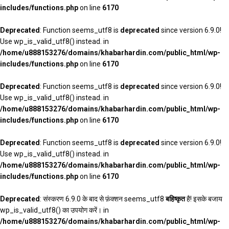
includes/functions.php
on line
6170
Deprecated
: Function seems_utf8 is
deprecated
since version 6.9.0!
Use wp_is_valid_utf8() instead. in
/home/u888153276/domains/khabarhardin.com/public_html/wp-
includes/functions.php
on line
6170
Deprecated
: Function seems_utf8 is
deprecated
since version 6.9.0!
Use wp_is_valid_utf8() instead. in
/home/u888153276/domains/khabarhardin.com/public_html/wp-
includes/functions.php
on line
6170
Deprecated
: Function seems_utf8 is
deprecated
since version 6.9.0!
Use wp_is_valid_utf8() instead. in
/home/u888153276/domains/khabarhardin.com/public_html/wp-
includes/functions.php
on line
6170
Deprecated
: संस्करण 6.9.0 के बाद से फ़ंक्शन seems_utf8
बहिष्कृत
है! इसके बजाय
wp_is_valid_utf8() का उपयोग करें। in
/home/u888153276/domains/khabarhardin.com/public_html/wp-