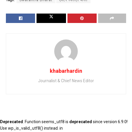
Tags:
Swatantra Bharat
एक्टर स्वतंत्र भारत
khabarhardin
Journalist & Chief News Editor
Deprecated
: Function seems_utf8 is
deprecated
since version 6.9.0!
Use wp_is_valid_utf8() instead. in