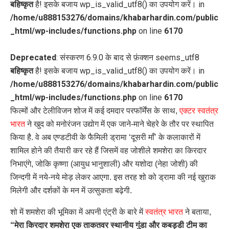
बहिष्कृत
है! इसके बजाय wp_is_valid_utf8() का उपयोग करें। in
/home/u888153276/domains/khabarhardin.com/public
_html/wp-includes/functions.php
on line
6170
Deprecated
: संस्करण 6.9.0 के बाद से फ़ंक्शन seems_utf8
बहिष्कृत
है! इसके बजाय wp_is_valid_utf8() का उपयोग करें। in
/home/u888153276/domains/khabarhardin.com/public
_html/wp-includes/functions.php
on line
6170
फिल्मों और टेलीविजन शोज में कई दमदार परफॉर्मेंस के साथ,
एक्टर स्वतंत्र
भारत
ने खुद को मनोरंजन उद्योग में एक जाने-माने चेहरे के तौर पर स्थापित
किया है. वे अब एण्डटीवी के फैमिली ड्रामा ‘दूसरी माँ’ के कलाकारों में
शामिल होने की तैयारी कर रहे हैं जिसमें वह जोशीले शमशेरा का किरदार
निभाएंगे, जोकि कृष्णा (आयुध भानुशाली) और यशोदा (नेहा जोशी) की
जिन्दगी में नये-नये मोड़ लेकर आएगा. इस तरह शो को ड्रामा की नई खुराक
मिलेगी और दर्शकों के मन में उत्सुकता बढ़ेगी.
शो में शमशेरा की भूमिका में अपनी एंट्री के बारे में
स्वतंत्र भारत
ने बताया,
“मेरा किरदार शमशेरा एक ताकतवर स्थानीय गुंडा और कबड्डी टीम का