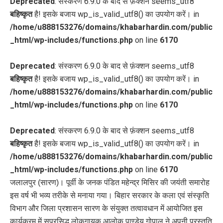
Deprecated
: संस्करण 6.9.0 के बाद से फ़ंक्शन seems_utf8
बहिष्कृत
है! इसके बजाय wp_is_valid_utf8() का उपयोग करें। in
/home/u888153276/domains/khabarhardin.com/public
_html/wp-includes/functions.php
on line
6170
Deprecated
: संस्करण 6.9.0 के बाद से फ़ंक्शन seems_utf8
बहिष्कृत
है! इसके बजाय wp_is_valid_utf8() का उपयोग करें। in
/home/u888153276/domains/khabarhardin.com/public
_html/wp-includes/functions.php
on line
6170
Deprecated
: संस्करण 6.9.0 के बाद से फ़ंक्शन seems_utf8
बहिष्कृत
है! इसके बजाय wp_is_valid_utf8() का उपयोग करें। in
/home/u888153276/domains/khabarhardin.com/public
_html/wp-includes/functions.php
on line
6170
जलालपुर (सारण)। पूर्वी के जनक पंडित महेन्द्र मिसिर की जयंती समारोह
इस वर्ष भी भव्य तरीके से मनाया गया। बिहार सरकार के कला एवं संस्कृति
विभाग और जिला प्रशासन सारण के संयुक्त तत्वावधान में आयोजित इस
कार्यक्रम में सुप्रसिद्ध लोकगायक आलोक पाण्डेय गोपाल ने अपनी प्रस्तुति