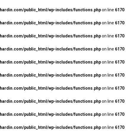
rdin.com/public_html/wp-includes/functions.php
on line
6170
rdin.com/public_html/wp-includes/functions.php
on line
6170
rdin.com/public_html/wp-includes/functions.php
on line
6170
rdin.com/public_html/wp-includes/functions.php
on line
6170
rdin.com/public_html/wp-includes/functions.php
on line
6170
rdin.com/public_html/wp-includes/functions.php
on line
6170
rdin.com/public_html/wp-includes/functions.php
on line
6170
rdin.com/public_html/wp-includes/functions.php
on line
6170
rdin.com/public_html/wp-includes/functions.php
on line
6170
rdin.com/public_html/wp-includes/functions.php
on line
6170