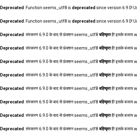
Deprecated
: Function seems_utf8 is
deprecated
since version 6.9.0! U
Deprecated
: Function seems_utf8 is
deprecated
since version 6.9.0! U
Deprecated
: संस्करण 6.9.0 के बाद से फ़ंक्शन seems_utf8
बहिष्कृत
है! इसके बजाय 
Deprecated
: संस्करण 6.9.0 के बाद से फ़ंक्शन seems_utf8
बहिष्कृत
है! इसके बजाय 
Deprecated
: संस्करण 6.9.0 के बाद से फ़ंक्शन seems_utf8
बहिष्कृत
है! इसके बजाय 
Deprecated
: संस्करण 6.9.0 के बाद से फ़ंक्शन seems_utf8
बहिष्कृत
है! इसके बजाय 
Deprecated
: संस्करण 6.9.0 के बाद से फ़ंक्शन seems_utf8
बहिष्कृत
है! इसके बजाय 
Deprecated
: संस्करण 6.9.0 के बाद से फ़ंक्शन seems_utf8
बहिष्कृत
है! इसके बजाय 
Deprecated
: संस्करण 6.9.0 के बाद से फ़ंक्शन seems_utf8
बहिष्कृत
है! इसके बजाय 
Deprecated
: संस्करण 6.9.0 के बाद से फ़ंक्शन seems_utf8
बहिष्कृत
है! इसके बजाय 