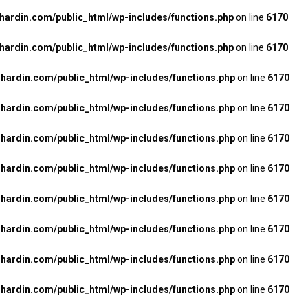
rdin.com/public_html/wp-includes/functions.php
on line
6170
rdin.com/public_html/wp-includes/functions.php
on line
6170
ardin.com/public_html/wp-includes/functions.php
on line
6170
ardin.com/public_html/wp-includes/functions.php
on line
6170
ardin.com/public_html/wp-includes/functions.php
on line
6170
ardin.com/public_html/wp-includes/functions.php
on line
6170
ardin.com/public_html/wp-includes/functions.php
on line
6170
ardin.com/public_html/wp-includes/functions.php
on line
6170
ardin.com/public_html/wp-includes/functions.php
on line
6170
ardin.com/public_html/wp-includes/functions.php
on line
6170