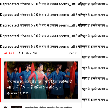
Deprecated
: संस्करण 6.9.0 के बाद से फ़ंक्शन seems_utf8
बहिष्कृत
है! इसके बजाय 
Deprecated
: संस्करण 6.9.0 के बाद से फ़ंक्शन seems_utf8
बहिष्कृत
है! इसके बजाय 
Deprecated
: संस्करण 6.9.0 के बाद से फ़ंक्शन seems_utf8
बहिष्कृत
है! इसके बजाय 
Deprecated
: संस्करण 6.9.0 के बाद से फ़ंक्शन seems_utf8
बहिष्कृत
है! इसके बजाय 
Deprecated
: संस्करण 6.9.0 के बाद से फ़ंक्शन seems_utf8
बहिष्कृत
है! इसके बजाय 
LATEST
TRENDING
Filter
Deprecated
: संस्करण 6.9.0 के बाद से फ़ंक्शन seems_utf8
बहिष्कृत
है! इसके बजाय 
Deprecated
: संस्करण 6.9.0 के बाद से फ़ंक्शन seems_utf8
बहिष्कृत
है! इसके बजाय 
Deprecated
: संस्करण 6.9.0 के बाद से फ़ंक्शन seems_utf8
बहिष्कृत
है! इसके बजाय 
नेहा राज के भोजपुरी लोकगीत ‘सड़ियां बजरिया से
ला दी’ में दिखा माही श्रीवास्तव हॉट लुक
Deprecated
: संस्करण 6.9.0 के बाद से फ़ंक्शन seems_utf8
बहिष्कृत
है! इसके बजाय 
सितम्बर 17, 2023
Deprecated
: संस्करण 6.9.0 के बाद से फ़ंक्शन seems_utf8
बहिष्कृत
है! इसके बजाय 