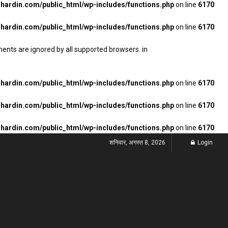
ardin.com/public_html/wp-includes/functions.php
on line
6170
ardin.com/public_html/wp-includes/functions.php
on line
6170
ments are ignored by all supported browsers. in
ardin.com/public_html/wp-includes/functions.php
on line
6170
ardin.com/public_html/wp-includes/functions.php
on line
6170
ardin.com/public_html/wp-includes/functions.php
on line
6170
शनिवार, अगस्त 8, 2026
Login