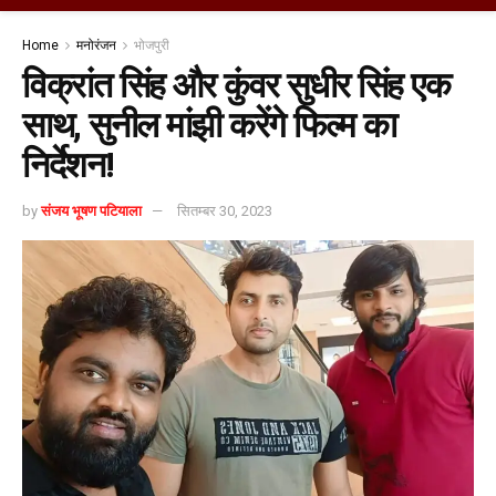
Home
मनोरंजन
भोजपुरी
विक्रांत सिंह और कुंवर सुधीर सिंह एक
साथ, सुनील मांझी करेंगे फिल्म का
निर्देशन!
by
संजय भूषण पटियाला
सितम्बर 30, 2023