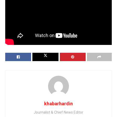
मचाएगी।
तो, अगर आपने अब तक
‘चॉकलेटी सड़िया’
नहीं देखा है, तो इसे जरूर देखें
और इस वायरल गाने पर थिरकते हुए रिल्स बनाकर इस ट्रेंड का हिस्सा
बनें!
Tags:
खेसारीलाल यादव
khabarhardin
Journalist & Chief News Editor