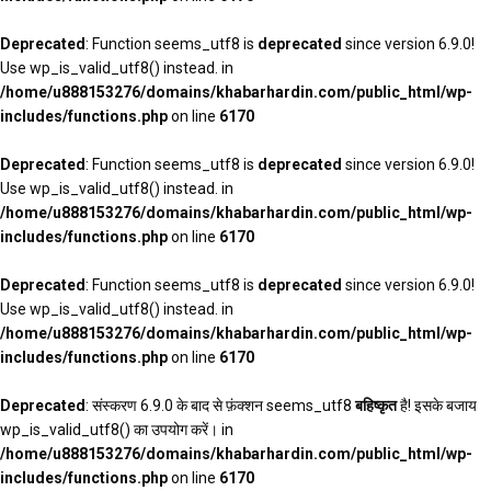
Deprecated
: Function seems_utf8 is
deprecated
since version 6.9.0!
Use wp_is_valid_utf8() instead. in
/home/u888153276/domains/khabarhardin.com/public_html/wp-
includes/functions.php
on line
6170
Deprecated
: Function seems_utf8 is
deprecated
since version 6.9.0!
Use wp_is_valid_utf8() instead. in
/home/u888153276/domains/khabarhardin.com/public_html/wp-
includes/functions.php
on line
6170
Deprecated
: Function seems_utf8 is
deprecated
since version 6.9.0!
Use wp_is_valid_utf8() instead. in
/home/u888153276/domains/khabarhardin.com/public_html/wp-
includes/functions.php
on line
6170
Deprecated
: संस्करण 6.9.0 के बाद से फ़ंक्शन seems_utf8
बहिष्कृत
है! इसके बजाय
wp_is_valid_utf8() का उपयोग करें। in
/home/u888153276/domains/khabarhardin.com/public_html/wp-
includes/functions.php
on line
6170