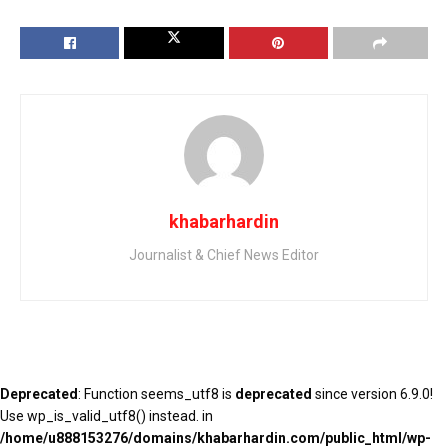
khabarhardin
Journalist & Chief News Editor
Deprecated
: Function seems_utf8 is
deprecated
since version 6.9.0!
Use wp_is_valid_utf8() instead. in
/home/u888153276/domains/khabarhardin.com/public_html/wp-