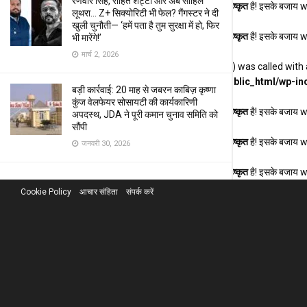
रणवीर सिंह, रोहित शेट्टी और अब साहिल
Deprecated
: संस्करण 6.9.0 के बाद से फ़ंक्शन seems_utf8
बहिष्कृत
है! इसके बजाय 
लूथरा… Z+ सिक्योरिटी भी फेल? गैंगस्टर ने दी
खुली चुनौती— ‘हमें पता है तुम सुरक्षा में हो, फिर
Deprecated
: संस्करण 6.9.0 के बाद से फ़ंक्शन seems_utf8
बहिष्कृत
है! इसके बजाय 
भी मारेंगे!’
मार्च 2, 2026
Deprecated
: Function WP_Dependencies->add_data() was called with 
/home/u888153276/domains/khabarhardin.com/public_html/wp-inc
बड़ी कार्रवाई: 20 माह से जबरन काबिज़ कृष्णा
कुंज वेलफेयर सोसायटी की कार्यकारिणी
Deprecated
: संस्करण 6.9.0 के बाद से फ़ंक्शन seems_utf8
बहिष्कृत
है! इसके बजाय 
अपदस्थ, JDA ने पूरी कमान चुनाव समिति को
सौंपी
Deprecated
: संस्करण 6.9.0 के बाद से फ़ंक्शन seems_utf8
बहिष्कृत
है! इसके बजाय 
जनवरी 30, 2026
Deprecated
: संस्करण 6.9.0 के बाद से फ़ंक्शन seems_utf8
बहिष्कृत
है! इसके बजाय 
Cookie Policy
आचार संहिता
संपर्क करें
बिना किसी बड़े बैनर के कैसे हुई फिल्म
‘सागवान’ हाउसफुल? राजस्थानी कलाकारों के
हुनर ने सबको किया सन्न!
जनवरी 17, 2026
इतिहास रचने को तैयार है फिल्म ‘सागवान’:
पहली बार ‘सौ फीसदी राजस्थानी’ फिल्म! जड़ें
मरुधरा की और गूँज पूरे देश में