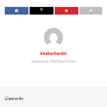
khabarhardin
Journalist & Chief News Editor