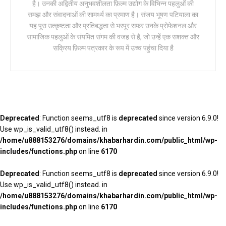
है। उनकी अद्वितीय अनुभवशीलता फ़िल्म उद्योग के विभिन्न पहलुओं की
समझ और संवादनाओं की सामर्थ्य का प्रमाण है। संजय भूषण पटियाला का
यह पूरा उत्कृष्टता और प्रतिबद्धता से भरपूर सफर उनके प्रोफेशनल और
सामाजिक पहलुओं के संयमित संगम की वजह से है, जो उन्हें एक सशक्त और
सक्रिय फ़िल्म पत्रकार के रूप में उच्च पहुंचा दिया है
Deprecated
: Function seems_utf8 is
deprecated
since version 6.9.0!
Use wp_is_valid_utf8() instead. in
/home/u888153276/domains/khabarhardin.com/public_html/wp-
includes/functions.php
on line
6170
Deprecated
: Function seems_utf8 is
deprecated
since version 6.9.0!
Use wp_is_valid_utf8() instead. in
/home/u888153276/domains/khabarhardin.com/public_html/wp-
includes/functions.php
on line
6170