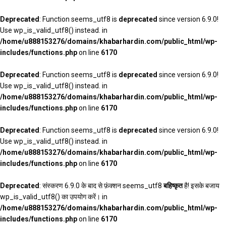
Deprecated
: Function seems_utf8 is
deprecated
since version 6.9.0!
Use wp_is_valid_utf8() instead. in
/home/u888153276/domains/khabarhardin.com/public_html/wp-
includes/functions.php
on line
6170
Deprecated
: Function seems_utf8 is
deprecated
since version 6.9.0!
Use wp_is_valid_utf8() instead. in
/home/u888153276/domains/khabarhardin.com/public_html/wp-
includes/functions.php
on line
6170
Deprecated
: Function seems_utf8 is
deprecated
since version 6.9.0!
Use wp_is_valid_utf8() instead. in
/home/u888153276/domains/khabarhardin.com/public_html/wp-
includes/functions.php
on line
6170
Deprecated
: संस्करण 6.9.0 के बाद से फ़ंक्शन seems_utf8
बहिष्कृत
है! इसके बजाय
wp_is_valid_utf8() का उपयोग करें। in
/home/u888153276/domains/khabarhardin.com/public_html/wp-
includes/functions.php
on line
6170