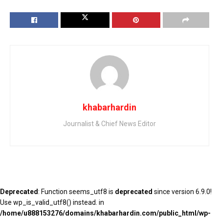
khabarhardin
Journalist & Chief News Editor
Deprecated
: Function seems_utf8 is
deprecated
since version 6.9.0!
Use wp_is_valid_utf8() instead. in
/home/u888153276/domains/khabarhardin.com/public_html/wp-