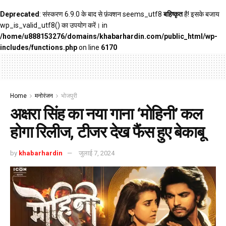
Deprecated
: संस्करण 6.9.0 के बाद से फ़ंक्शन seems_utf8
बहिष्कृत
है! इसके बजाय
wp_is_valid_utf8() का उपयोग करें। in
/home/u888153276/domains/khabarhardin.com/public_html/wp-
includes/functions.php
on line
6170
Home
मनोरंजन
भोजपुरी
अक्षरा सिंह का नया गाना ‘मोहिनी’ कल
होगा रिलीज, टीजर देख फैंस हुए बेकाबू
by
khabarhardin
जुलाई 7, 2024