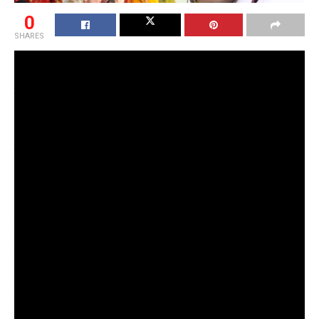
0
SHARES
Deprecated
: संस्करण 6.9.0 के बाद से फ़ंक्शन seems_utf8
बहिष्कृत
है! इसके बजाय wp_is_valid_utf8() का उपयोग करें। in
/home/u888153276/domains/khabarhardin.com/public
_html/wp-includes/functions.php
on line
6170
बॉलीवुड और भोजपुरी सिनेमा में मशहूर ऐक्टर विनय आनंद का नया छठ गीत
“हर ली विपत्ति” मचा रहा धूम, हर कोई हो रहा दीवाना!
भोजपुरी और बॉलीवुड फिल्मों के जाने-माने ऐक्टर और गायक विनय आनंद
का नया छठ गीत “हर ली विपत्ति” रिलीज होते ही धूम मचा रहा है। छठ मइया
की महिमा में डूबा यह गीत हर किसी के दिल को छू रहा है, और सोशल
मीडिया पर लोग इसे बार-बार सुन रहे हैं।
विनय आनंद का यह खास छठ गीत छठ पर्व के अवसर पर मइया से सुख-
समृद्धि की प्रार्थना करता है। गीत में विनय आनंद की आवाज का जादू ऐसा