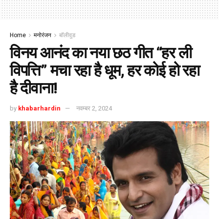
Home
मनोरंजन
बॉलीवुड
विनय आनंद का नया छठ गीत “हर ली
विपत्ति” मचा रहा है धूम, हर कोई हो रहा
है दीवाना!
by
khabarhardin
नवम्बर 2, 2024