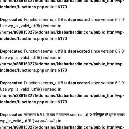
/home/u888153276/domains/khabarhardin.com/public_html/wp-
includes/functions.php
on line
6170
Deprecated
: Function seems_utf8 is
deprecated
since version 6.9.0!
Use wp_is_valid_utf8() instead. in
/home/u888153276/domains/khabarhardin.com/public_html/wp-
includes/functions.php
on line
6170
Deprecated
: Function seems_utf8 is
deprecated
since version 6.9.0!
Use wp_is_valid_utf8() instead. in
/home/u888153276/domains/khabarhardin.com/public_html/wp-
includes/functions.php
on line
6170
Deprecated
: Function seems_utf8 is
deprecated
since version 6.9.0!
Use wp_is_valid_utf8() instead. in
/home/u888153276/domains/khabarhardin.com/public_html/wp-
includes/functions.php
on line
6170
Deprecated
: संस्करण 6.9.0 के बाद से फ़ंक्शन seems_utf8
बहिष्कृत
है! इसके बजाय
wp_is_valid_utf8() का उपयोग करें। in
/home/u888153276/domains/khabarhardin.com/public_html/wp-