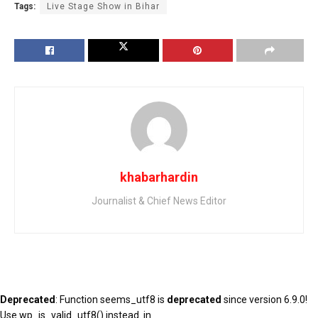
Tags:
Live Stage Show in Bihar
khabarhardin
Journalist & Chief News Editor
Deprecated
: Function seems_utf8 is
deprecated
since version 6.9.0!
Use wp_is_valid_utf8() instead. in