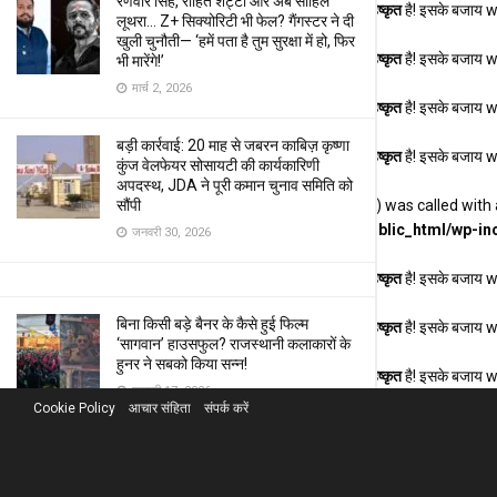
रणवीर सिंह, रोहित शेट्टी और अब साहिल
Deprecated
: संस्करण 6.9.0 के बाद से फ़ंक्शन seems_utf8
बहिष्कृत
है! इसके बजाय 
लूथरा… Z+ सिक्योरिटी भी फेल? गैंगस्टर ने दी
खुली चुनौती— ‘हमें पता है तुम सुरक्षा में हो, फिर
Deprecated
: संस्करण 6.9.0 के बाद से फ़ंक्शन seems_utf8
बहिष्कृत
है! इसके बजाय 
भी मारेंगे!’
मार्च 2, 2026
Deprecated
: संस्करण 6.9.0 के बाद से फ़ंक्शन seems_utf8
बहिष्कृत
है! इसके बजाय 
बड़ी कार्रवाई: 20 माह से जबरन काबिज़ कृष्णा
Deprecated
: संस्करण 6.9.0 के बाद से फ़ंक्शन seems_utf8
बहिष्कृत
है! इसके बजाय 
कुंज वेलफेयर सोसायटी की कार्यकारिणी
अपदस्थ, JDA ने पूरी कमान चुनाव समिति को
Deprecated
: Function WP_Dependencies->add_data() was called with 
सौंपी
/home/u888153276/domains/khabarhardin.com/public_html/wp-inc
जनवरी 30, 2026
Deprecated
: संस्करण 6.9.0 के बाद से फ़ंक्शन seems_utf8
बहिष्कृत
है! इसके बजाय 
बिना किसी बड़े बैनर के कैसे हुई फिल्म
Deprecated
: संस्करण 6.9.0 के बाद से फ़ंक्शन seems_utf8
बहिष्कृत
है! इसके बजाय 
‘सागवान’ हाउसफुल? राजस्थानी कलाकारों के
हुनर ने सबको किया सन्न!
Deprecated
: संस्करण 6.9.0 के बाद से फ़ंक्शन seems_utf8
बहिष्कृत
है! इसके बजाय 
जनवरी 17, 2026
Cookie Policy
आचार संहिता
संपर्क करें
इतिहास रचने को तैयार है फिल्म ‘सागवान’:
पहली बार ‘सौ फीसदी राजस्थानी’ फिल्म! जड़ें
मरुधरा की और गूँज पूरे देश में