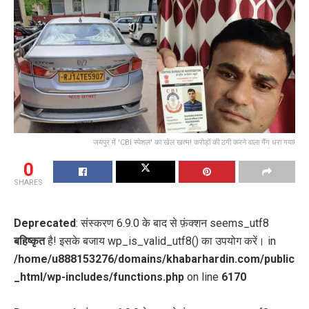
जयपुर में 'CBI स्पेशल' का खेल खत्म! करोड़ों की ठगी करने वाला गैंग धरा गया!
0
SHARES
Deprecated
: संस्करण 6.9.0 के बाद से फ़ंक्शन seems_utf8
बहिष्कृत
है! इसके बजाय wp_is_valid_utf8() का उपयोग करें। in
/home/u888153276/domains/khabarhardin.com/public
_html/wp-includes/functions.php
on line
6170