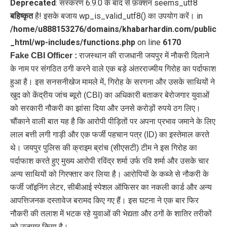
Deprecated
: संस्करण 6.9.0 के बाद से फ़ंक्शन seems_utf8
बहिष्कृत
है! इसके बजाय wp_is_valid_utf8() का उपयोग करें। in
/home/u888153276/domains/khabarhardin.com/public
_html/wp-includes/functions.php
on line
6170
Fake CBI Officer
:
राजस्थान की राजधानी जयपुर में नौकरी दिलाने
के नाम पर संगठित ठगी करने वाले एक बड़े अंतरराज्यीय गिरोह का पर्दाफाश
हुआ है। इस सनसनीखेज मामले में, गिरोह के सरगना और उसके साथियों ने
खुद को केंद्रीय जांच ब्यूरो (CBI) का अधिकारी बताकर बेरोजगार युवाओं
को सरकारी नौकरी का झांसा दिया और उनसे करोड़ों रुपये ठग लिए।
चौंकाने वाली बात यह है कि आरोपी पीड़ितों पर अपना प्रभाव जमाने के लिए
लाल बत्ती लगी गाड़ी और एक फर्जी पहचान पत्र (ID) का इस्तेमाल करते
थे। जयपुर पुलिस की क्राइम ब्रांच (सीएसटी) टीम ने इस गिरोह का
पर्दाफाश करते हुए मुख्य आरोपी रविंद्र शर्मा उर्फ रवि शर्मा और उसके चार
अन्य साथियों को गिरफ्तार कर लिया है। आरोपियों के कब्जे से नौकरी के
फर्जी जॉइनिंग लेटर, सीबीआई स्पेशल ऑफिसर का नकली कार्ड और अन्य
आपत्तिजनक दस्तावेज बरामद किए गए हैं। इस घटना ने एक बार फिर
नौकरी की तलाश में भटक रहे युवाओं की भेद्यता और ठगों के शातिर तरीकों
को उजागर किया है।