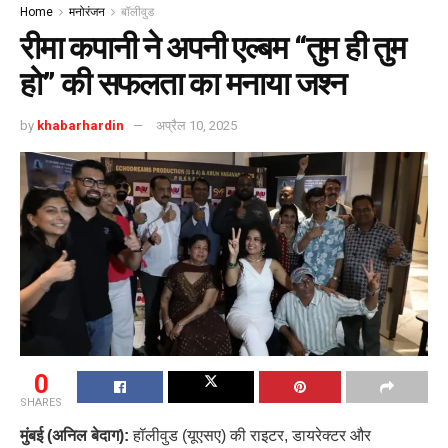
Home
मनोरंजन
बॉलीवुड
रीमा कपानी ने अपनी एल्बम “तुम ही तुम
हो” की सफलता का मनाया जश्न
by
khabarhardin
अप्रैल 10, 2025
0
SHARES
मुंबई (अनिल बेदाग):
हॉलीवुड (यूएसए) की राइटर, डायरेक्टर और