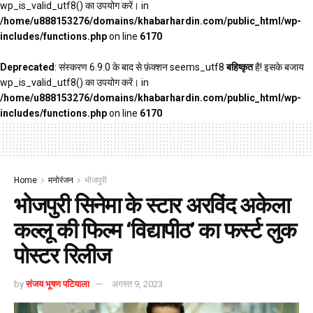
wp_is_valid_utf8() का उपयोग करें। in
/home/u888153276/domains/khabarhardin.com/public_html/wp-
includes/functions.php
on line
6170
Deprecated
: संस्करण 6.9.0 के बाद से फ़ंक्शन seems_utf8
बहिष्कृत
है! इसके बजाय
wp_is_valid_utf8() का उपयोग करें। in
/home/u888153276/domains/khabarhardin.com/public_html/wp-
includes/functions.php
on line
6170
Home
मनोरंजन
भोजपुरी
भोजपुरी सिनेमा के स्टार अरविंद अकेला
कल्लू की फिल्म ‘विद्यापीठ’ का फर्स्ट लुक
पोस्टर रिलीज
by
संजय भूषण पटियाला
अगस्त 9, 2023