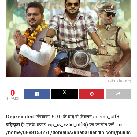
अरविंद अकेला कल्लू
0
SHARES
Deprecated
: संस्करण 6.9.0 के बाद से फ़ंक्शन seems_utf8
बहिष्कृत
है! इसके बजाय wp_is_valid_utf8() का उपयोग करें। in
/home/u888153276/domains/khabarhardin.com/public