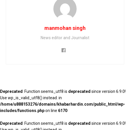
manmohan singh
News editor and Journalist
Deprecated
: Function seems_utf8 is
deprecated
since version 6.9.0!
Use wp_is_valid_utf8() instead. in
/home/u888153276/domains/khabarhardin.com/public_html/wp-
includes/functions.php
on line
6170
Deprecated
: Function seems_utf8 is
deprecated
since version 6.9.0!
Use wp_is_valid_utf8() instead. in