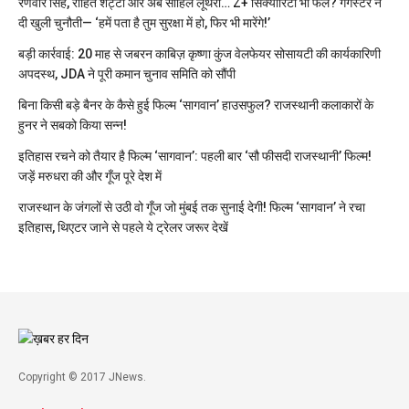
रणवीर सिंह, रोहित शेट्टी और अब साहिल लूथरा… Z+ सिक्योरिटी भी फेल? गैंगस्टर ने
दी खुली चुनौती— ‘हमें पता है तुम सुरक्षा में हो, फिर भी मारेंगे!’
बड़ी कार्रवाई: 20 माह से जबरन काबिज़ कृष्णा कुंज वेलफेयर सोसायटी की कार्यकारिणी
अपदस्थ, JDA ने पूरी कमान चुनाव समिति को सौंपी
बिना किसी बड़े बैनर के कैसे हुई फिल्म ‘सागवान’ हाउसफुल? राजस्थानी कलाकारों के
हुनर ने सबको किया सन्न!
इतिहास रचने को तैयार है फिल्म ‘सागवान’: पहली बार ‘सौ फीसदी राजस्थानी’ फिल्म!
जड़ें मरुधरा की और गूँज पूरे देश में
राजस्थान के जंगलों से उठी वो गूँज जो मुंबई तक सुनाई देगी! फिल्म ‘सागवान’ ने रचा
इतिहास, थिएटर जाने से पहले ये ट्रेलर जरूर देखें
Copyright © 2017 JNews.