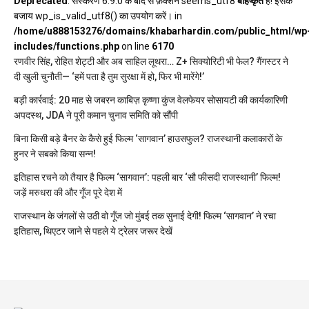
Deprecated
: संस्करण 6.9.0 के बाद से फ़ंक्शन seems_utf8
बहिष्कृत
है! इसके
बजाय wp_is_valid_utf8() का उपयोग करें। in
/home/u888153276/domains/khabarhardin.com/public_html/wp
includes/functions.php
on line
6170
रणवीर सिंह, रोहित शेट्टी और अब साहिल लूथरा… Z+ सिक्योरिटी भी फेल? गैंगस्टर ने
दी खुली चुनौती— ‘हमें पता है तुम सुरक्षा में हो, फिर भी मारेंगे!’
बड़ी कार्रवाई: 20 माह से जबरन काबिज़ कृष्णा कुंज वेलफेयर सोसायटी की कार्यकारिणी
अपदस्थ, JDA ने पूरी कमान चुनाव समिति को सौंपी
बिना किसी बड़े बैनर के कैसे हुई फिल्म ‘सागवान’ हाउसफुल? राजस्थानी कलाकारों के
हुनर ने सबको किया सन्न!
इतिहास रचने को तैयार है फिल्म ‘सागवान’: पहली बार ‘सौ फीसदी राजस्थानी’ फिल्म!
जड़ें मरुधरा की और गूँज पूरे देश में
राजस्थान के जंगलों से उठी वो गूँज जो मुंबई तक सुनाई देगी! फिल्म ‘सागवान’ ने रचा
इतिहास, थिएटर जाने से पहले ये ट्रेलर जरूर देखें