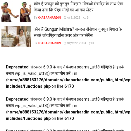
कौन हैं जयपुर की गुनगुन मिश्रा? मीनाक्षी शेषाद्रि के साथ ऐसा
क‍िया डांस क‍ि पीएम मोदी का आ गया लेटर
BY
KHABARHARDIN
मई 6, 2025
0
कौन हैं Gungun Mishra? वायरल सेंसेशन गुनगुन मिश्रा के
सबसे लोकप्रिय डांस कवर और परफॉर्मेंस
BY
KHABARHARDIN
अप्रैल 22, 2023
0
Deprecated
: संस्करण 6.9.0 के बाद से फ़ंक्शन seems_utf8
बहिष्कृत
है! इसके
बजाय wp_is_valid_utf8() का उपयोग करें। in
/home/u888153276/domains/khabarhardin.com/public_html/wp
includes/functions.php
on line
6170
Deprecated
: संस्करण 6.9.0 के बाद से फ़ंक्शन seems_utf8
बहिष्कृत
है! इसके
बजाय wp_is_valid_utf8() का उपयोग करें। in
/home/u888153276/domains/khabarhardin.com/public_html/wp
includes/functions.php
on line
6170