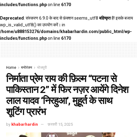
includes/functions.php
on line
6170
Deprecated
: संस्करण 6.9.0 के बाद से फ़ंक्शन seems_utf8
बहिष्कृत
है! इसके बजाय
wp_is_valid_utf8() का उपयोग करें। in
/home/u888153276/domains/khabarhardin.com/public_html/wp-
includes/functions.php
on line
6170
Home
मनोरंजन
भोजपुरी
निर्माता प्रेम राय की फ़िल्म “पटना से
पाकिस्तान 2” में फिर नज़र आयेंगे दिनेश
लाल यादव ‘निरहुआ’, मुहूर्त के साथ
शूटिंग प्रारंभ
by
khabarhardin
फ़रवरी 15, 2025