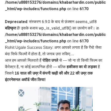
/home/u888153276/domains/khabarhardin.com/public
_html/wp-includes/functions.php
on line
6170
Deprecated
: संस्करण 6.9.0 के बाद से फ़ंक्शन seems_utf8
बहिष्कृत
है! इसके बजाय wp_is_valid_utf8() का उपयोग करें। in
/home/u888153276/domains/khabarhardin.com/public
_html/wp-includes/functions.php
on line
6170
Rohit Ugale Success Story: अगर आपको लगता है कि रैंचो जैसा
बंदा सिर्फ फिल्मों में होता है, तो जनाब ज़रा रुकिए…
आज हम आपको मिलवाते हैं
रोहित उगले
से — जो ना तो किसी फिल्म का
कैरेक्टर है, ना कोई काल्पनिक हीरो — बल्कि
हकीकत का वो लड़का
है
जिसने
16 साल की उम्र में कंपनी खड़ी की और 22 की उम्र तक
इंटरनेशनल अवॉर्ड जीत लिया!