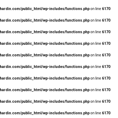
rdin.com/public_html/wp-includes/functions.php
on line
6170
rdin.com/public_html/wp-includes/functions.php
on line
6170
rdin.com/public_html/wp-includes/functions.php
on line
6170
rdin.com/public_html/wp-includes/functions.php
on line
6170
rdin.com/public_html/wp-includes/functions.php
on line
6170
rdin.com/public_html/wp-includes/functions.php
on line
6170
rdin.com/public_html/wp-includes/functions.php
on line
6170
rdin.com/public_html/wp-includes/functions.php
on line
6170
rdin.com/public_html/wp-includes/functions.php
on line
6170
rdin.com/public_html/wp-includes/functions.php
on line
6170