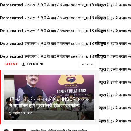
Deprecated
: संस्करण 6.9.0 के बाद से फ़ंक्शन seems_utf8
बहिष्कृत
है! इसके बजाय 
Deprecated
: संस्करण 6.9.0 के बाद से फ़ंक्शन seems_utf8
बहिष्कृत
है! इसके बजाय 
Deprecated
: संस्करण 6.9.0 के बाद से फ़ंक्शन seems_utf8
बहिष्कृत
है! इसके बजाय 
Deprecated
: संस्करण 6.9.0 के बाद से फ़ंक्शन seems_utf8
बहिष्कृत
है! इसके बजाय 
Deprecated
: संस्करण 6.9.0 के बाद से फ़ंक्शन seems_utf8
बहिष्कृत
है! इसके बजाय 
LATEST
TRENDING
Filter
Deprecated
: संस्करण 6.9.0 के बाद से फ़ंक्शन seems_utf8
बहिष्कृत
है! इसके बजाय 
Deprecated
: संस्करण 6.9.0 के बाद से फ़ंक्शन seems_utf8
बहिष्कृत
है! इसके बजाय 
Deprecated
: संस्करण 6.9.0 के बाद से फ़ंक्शन seems_utf8
बहिष्कृत
है! इसके बजाय 
17 मई को सूरीनाम में प्रतिष्ठित INSCR पुरस्कार
से सम्मानित होंगे मुख्यमंत्री देवेंद्र फडणवीस
Deprecated
: संस्करण 6.9.0 के बाद से फ़ंक्शन seems_utf8
बहिष्कृत
है! इसके बजाय 
अप्रैल 10, 2025
Deprecated
: संस्करण 6.9.0 के बाद से फ़ंक्शन seems_utf8
बहिष्कृत
है! इसके बजाय 