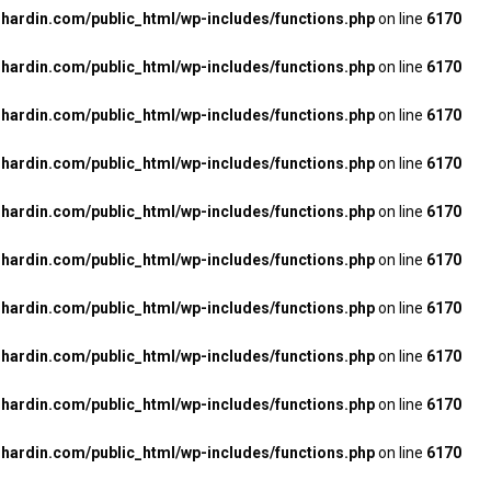
ardin.com/public_html/wp-includes/functions.php
on line
6170
ardin.com/public_html/wp-includes/functions.php
on line
6170
ardin.com/public_html/wp-includes/functions.php
on line
6170
ardin.com/public_html/wp-includes/functions.php
on line
6170
ardin.com/public_html/wp-includes/functions.php
on line
6170
ardin.com/public_html/wp-includes/functions.php
on line
6170
ardin.com/public_html/wp-includes/functions.php
on line
6170
ardin.com/public_html/wp-includes/functions.php
on line
6170
ardin.com/public_html/wp-includes/functions.php
on line
6170
ardin.com/public_html/wp-includes/functions.php
on line
6170