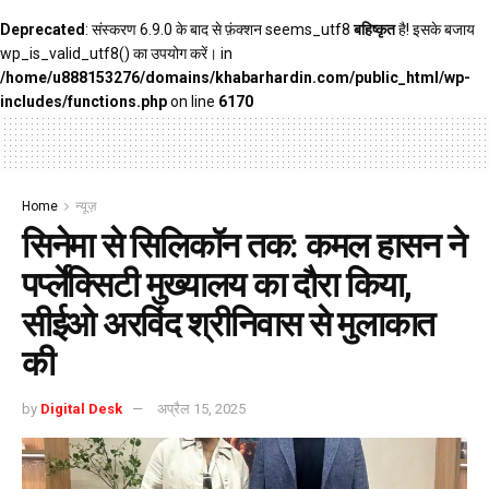
Deprecated
: संस्करण 6.9.0 के बाद से फ़ंक्शन seems_utf8
बहिष्कृत
है! इसके बजाय
wp_is_valid_utf8() का उपयोग करें। in
/home/u888153276/domains/khabarhardin.com/public_html/wp-
includes/functions.php
on line
6170
Home
न्यूज़
सिनेमा से सिलिकॉन तक: कमल हासन ने
पर्प्लेक्सिटी मुख्यालय का दौरा किया,
सीईओ अरविंद श्रीनिवास से मुलाकात
की
by
Digital Desk
अप्रैल 15, 2025