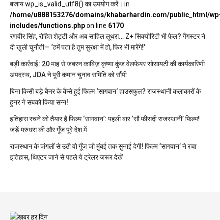
बजाय wp_is_valid_utf8() का उपयोग करें। in
/home/u888153276/domains/khabarhardin.com/public_html/wp
includes/functions.php
on line
6170
रणवीर सिंह, रोहित शेट्टी और अब साहिल लूथरा… Z+ सिक्योरिटी भी फेल? गैंगस्टर ने
दी खुली चुनौती— ‘हमें पता है तुम सुरक्षा में हो, फिर भी मारेंगे!’
बड़ी कार्रवाई: 20 माह से जबरन काबिज़ कृष्णा कुंज वेलफेयर सोसायटी की कार्यकारिणी
अपदस्थ, JDA ने पूरी कमान चुनाव समिति को सौंपी
बिना किसी बड़े बैनर के कैसे हुई फिल्म ‘सागवान’ हाउसफुल? राजस्थानी कलाकारों के
हुनर ने सबको किया सन्न!
इतिहास रचने को तैयार है फिल्म ‘सागवान’: पहली बार ‘सौ फीसदी राजस्थानी’ फिल्म!
जड़ें मरुधरा की और गूँज पूरे देश में
राजस्थान के जंगलों से उठी वो गूँज जो मुंबई तक सुनाई देगी! फिल्म ‘सागवान’ ने रचा
इतिहास, थिएटर जाने से पहले ये ट्रेलर जरूर देखें