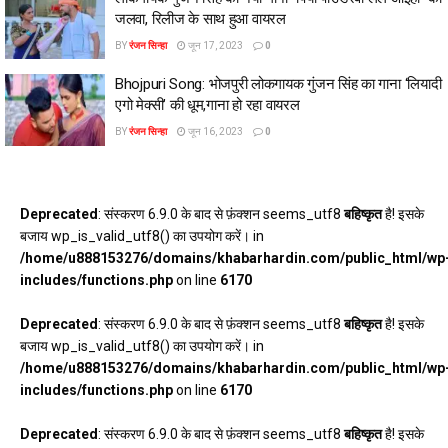
जलवा, रिलीज के साथ हुआ वायरल
BY
रंजन सिन्हा
जून 17, 2023
0
Bhojpuri Song: भोजपुरी लोकगायक गुंजन सिंह का गाना ‘लियादी
एगो मेक्सी’ की धूम,गाना हो रहा वायरल
BY
रंजन सिन्हा
जून 16, 2023
0
Deprecated
: संस्करण 6.9.0 के बाद से फ़ंक्शन seems_utf8
बहिष्कृत
है! इसके
बजाय wp_is_valid_utf8() का उपयोग करें। in
/home/u888153276/domains/khabarhardin.com/public_html/wp
includes/functions.php
on line
6170
Deprecated
: संस्करण 6.9.0 के बाद से फ़ंक्शन seems_utf8
बहिष्कृत
है! इसके
बजाय wp_is_valid_utf8() का उपयोग करें। in
/home/u888153276/domains/khabarhardin.com/public_html/wp
includes/functions.php
on line
6170
Deprecated
: संस्करण 6.9.0 के बाद से फ़ंक्शन seems_utf8
बहिष्कृत
है! इसके