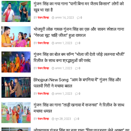
गुंजन सिंह का नया गाना “पानी बिना मर जैतय किसान” लोगों को
खूब भा रहा है
BY
रंजन सिन्हा
अगस्त 16, 2023
0
भोजपुरी लोक गायक गुंजन सिंह का एक और सावन स्पेशल गाना
“गेरुआ सूट चाहिं जीजा” हुआ वायरल
BY
रंजन सिन्हा
अगस्त 1, 2023
0
गुंजन सिंह का बोल बम सॉन्ग “भोला जी देतो जोड़े ललनवा भौजी”
रिलीज के साथ बना श्रद्धालुओं की पसंद
BY
रंजन सिन्हा
अगस्त 1, 2023
0
Bhojpuri New Song: “आम के बगनिया में” गुंजन सिंह और
पल्लवी गिरी ने मचाया बवाल
BY
रंजन सिन्हा
अगस्त 1, 2023
0
गुंजन सिंह का गाना “ताड़ी खनावा में सजनवा” ने रिलीज के साथ
मचाया धमाल
BY
रंजन सिन्हा
जून 28, 2023
0
लोकगायक गुंजन सिंह का नया गाना “पिया पाउडरवा लेले आइहा” का