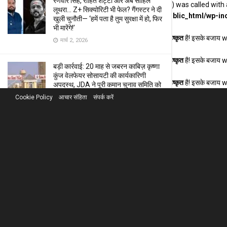
रणवीर सिंह, रोहित शेट्टी और अब साहिल
Deprecated
: Function WP_Dependencies->add_data() was called with 
लूथरा… Z+ सिक्योरिटी भी फेल? गैंगस्टर ने दी
/home/u888153276/domains/khabarhardin.com/public_html/wp-inc
खुली चुनौती— ‘हमें पता है तुम सुरक्षा में हो, फिर
भी मारेंगे!’
Deprecated
: संस्करण 6.9.0 के बाद से फ़ंक्शन seems_utf8
बहिष्कृत
है! इसके बजाय 
मार्च 2, 2026
Deprecated
: संस्करण 6.9.0 के बाद से फ़ंक्शन seems_utf8
बहिष्कृत
है! इसके बजाय 
बड़ी कार्रवाई: 20 माह से जबरन काबिज़ कृष्णा
कुंज वेलफेयर सोसायटी की कार्यकारिणी
Deprecated
: संस्करण 6.9.0 के बाद से फ़ंक्शन seems_utf8
बहिष्कृत
है! इसके बजाय 
अपदस्थ, JDA ने पूरी कमान चुनाव समिति को
सौंपी
Cookie Policy
आचार संहिता
संपर्क करें
जनवरी 30, 2026
बिना किसी बड़े बैनर के कैसे हुई फिल्म
‘सागवान’ हाउसफुल? राजस्थानी कलाकारों के
हुनर ने सबको किया सन्न!
जनवरी 17, 2026
इतिहास रचने को तैयार है फिल्म ‘सागवान’:
पहली बार ‘सौ फीसदी राजस्थानी’ फिल्म! जड़ें
मरुधरा की और गूँज पूरे देश में