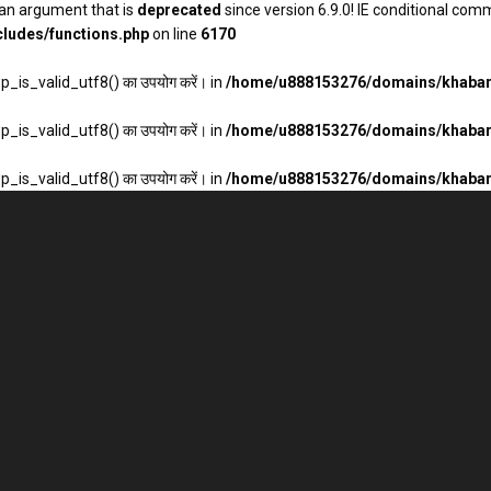
an argument that is
deprecated
since version 6.9.0! IE conditional com
ludes/functions.php
on line
6170
wp_is_valid_utf8() का उपयोग करें। in
/home/u888153276/domains/khabarh
wp_is_valid_utf8() का उपयोग करें। in
/home/u888153276/domains/khabarh
wp_is_valid_utf8() का उपयोग करें। in
/home/u888153276/domains/khabarh