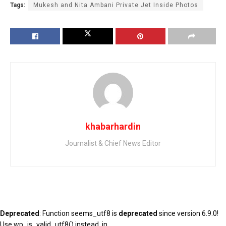
Tags:
Mukesh and Nita Ambani Private Jet Inside Photos
khabarhardin
Journalist & Chief News Editor
Deprecated
: Function seems_utf8 is
deprecated
since version 6.9.0!
Use wp_is_valid_utf8() instead. in