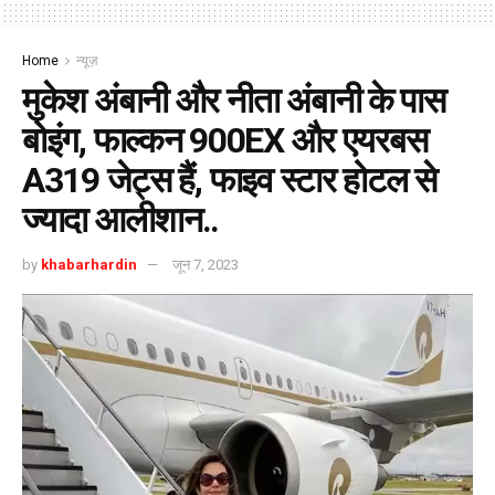
Home
न्यूज़
मुकेश अंबानी और नीता अंबानी के पास
बोइंग, फाल्कन 900EX और एयरबस
A319 जेट्स हैं, फाइव स्टार होटल से
ज्यादा आलीशान..
by
khabarhardin
जून 7, 2023