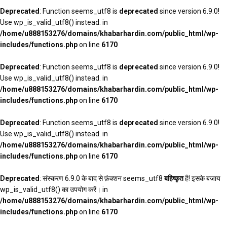
Deprecated
: Function seems_utf8 is
deprecated
since version 6.9.0!
Use wp_is_valid_utf8() instead. in
/home/u888153276/domains/khabarhardin.com/public_html/wp-
includes/functions.php
on line
6170
Deprecated
: Function seems_utf8 is
deprecated
since version 6.9.0!
Use wp_is_valid_utf8() instead. in
/home/u888153276/domains/khabarhardin.com/public_html/wp-
includes/functions.php
on line
6170
Deprecated
: Function seems_utf8 is
deprecated
since version 6.9.0!
Use wp_is_valid_utf8() instead. in
/home/u888153276/domains/khabarhardin.com/public_html/wp-
includes/functions.php
on line
6170
Deprecated
: संस्करण 6.9.0 के बाद से फ़ंक्शन seems_utf8
बहिष्कृत
है! इसके बजाय
wp_is_valid_utf8() का उपयोग करें। in
/home/u888153276/domains/khabarhardin.com/public_html/wp-
includes/functions.php
on line
6170