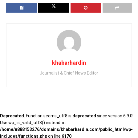
khabarhardin
Journalist & Chief News Editor
Deprecated
: Function seems_utf8 is
deprecated
since version 6.9.0!
Use wp_is_valid_utf8() instead. in
/home/u888153276/domains/khabarhardin.com/public_html/wp-
includes/functions.php
on line
6170