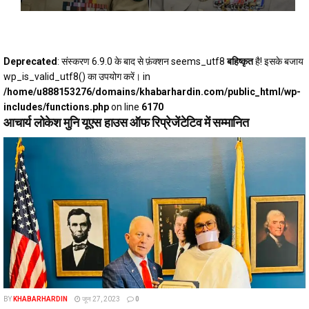
Deprecated
: संस्करण 6.9.0 के बाद से फ़ंक्शन seems_utf8
बहिष्कृत
है! इसके बजाय
wp_is_valid_utf8() का उपयोग करें। in
/home/u888153276/domains/khabarhardin.com/public_html/wp-
includes/functions.php
on line
6170
आचार्य लोकेश मुनि यूएस हाउस ऑफ रिप्रेजेंटेटिव में सम्मानित
BY
KHABARHARDIN
जून 27, 2023
0