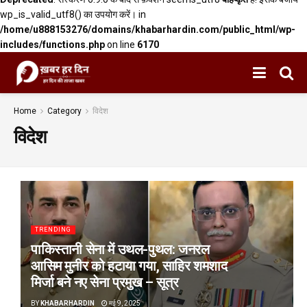
wp_is_valid_utf8() का उपयोग करें। in
/home/u888153276/domains/khabarhardin.com/public_html/wp-
includes/functions.php
on line
6170
Home
Category
विदेश
विदेश
TRENDING
पाकिस्तानी सेना में उथल-पुथल: जनरल
आसिम मुनीर को हटाया गया, साहिर शमशाद
मिर्जा बने नए सेना प्रमुख – सूत्र
BY
KHABARHARDIN
मई 9, 2025